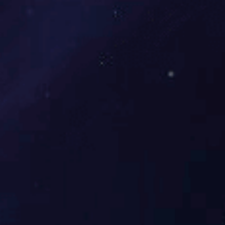
倒等其他伤害。 8、 施工现场的脚手架、防护设施、安
全标志、警告牌、脚手架连接铅丝或连接件不得擅自拆
除，需要拆除必须经过加固后经施工负责人同意。 9、
不准坐在脚手架防护栏杆上休息和在脚手架上睡觉。不
准在现场追逐打闹。
建筑工程常用工具
发布时间
: 2020
-
06-16
海南将构建现代产业体系，大力发展旅游业、现代服务
业和高新技术产业，进一步夯实实体经济的基础，增强
经济创新力和竞争力。
海南自由贸易港的前景图已经绘就，但具体要怎么干，
哪些又不能干，更令外界关注。
《海南自由贸易港建设总体方案》全文发布一周后，6月
8日，财政部、发改委、央行等部委有关负责人和海南省
有关领导集体亮相国新办发布会，介绍自贸港建设方案
有关情况。