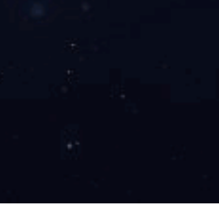
ONLINE MESSAGE
联系方式
留言应用名称：
客户留言
描述：
*
留言内容：
姓名：
性别：
男
女
手机：
电话：
传真：