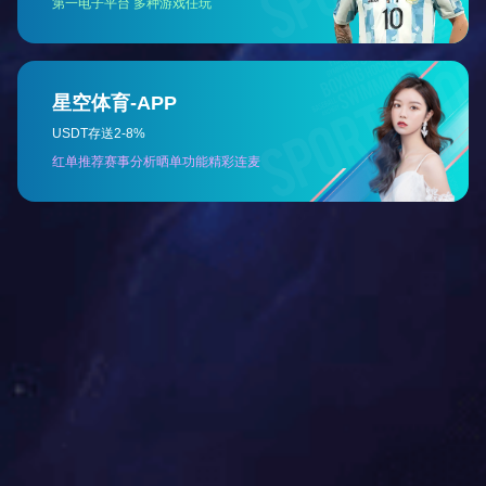
开云体育-开云(中国)一站式服务官方网站在2022年度水
利建设市场主体信用评价公告等级为施工类AAA级
发布时间
: 2023
-
02-16
建筑工程安全注意事项
发布时间
: 2020
-
06-16
建筑行业作为危险系数比较高的行业，施工时一定要
严格注意做好各项安全措施，尤其是一些比较危险的工
作比如高空作业等，都需要格外小心，谨慎走好每一
步。那么，具体的来说，建筑工程安全注意事项有哪
些？下面法律快车小编为大家详细介绍一下，希望对大
家有所帮助。 一、建筑工程安全注意事项 1、 进入施工
现场应遵守乙方安全管理规定； 2、 进入施工现场，必
须正确佩戴安全帽（系好下颌带，安全帽完好），不穿
宽大服装、拖鞋等不安全装束； 3、不进入吊装区域、
垂直作业下方等危险区域，防止物体打击； 4、 注意过
往车辆，防止车辆伤害； 5、 远离各种机械设备、电气
线路，防止机械、电气伤害； 6、 进入基坑、屋面等临
边处、各种洞口处，要精力集中，防止高处坠落； 7、
注意铁钉、钢筋等地面环境状况，防止扎、碰、挂及摔