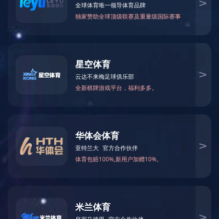
企业业绩
市政工程业绩
公路工程业绩
电力工程业绩
水利工程业绩
房建工程业绩
业绩展示
开云体育

开云体育
开云体育
业内动态
联系我们

联系我们