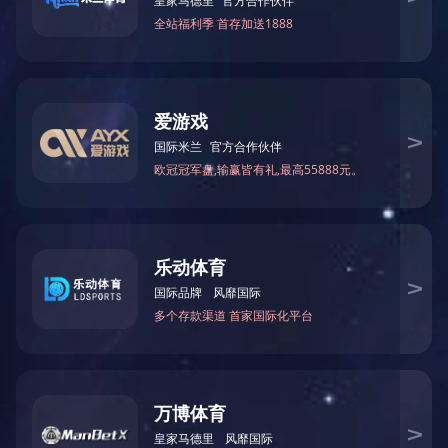
联系方式
客户留言
开云体育-开云(中国)一站式服务官方网站
公司简介
荣誉资质
企业资质
企业专利
企业荣誉
企业业绩
市政工程业绩
公路工程业绩
电力工程业绩
水利工程业
绩
房建工程业绩
业绩展示
开云体育
开云体育
业内动态
联系我们
联系方式
客户留言

开云体育-开云(中国)一站式服务官方网站