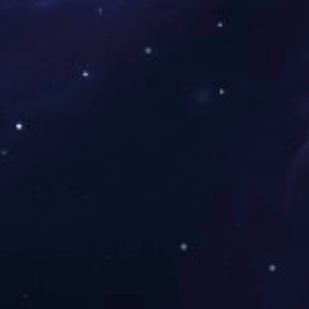
联系方式
福建省龙岩市新罗区东肖镇龙腾南路14号珠江大厦7层701室
0597-2336139
382955834@qq.com
WEBSITE QR CODE
网站二维码
扫一扫进入网站
微信公众号
扫一扫关注微信公众号
ONLINE MESSAGE