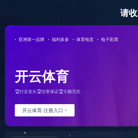
开云体育
开云体育-开云(中国)一站式服务官方网站
公司简介
荣誉资质

荣誉资质
企业资质
企业专利
企业荣誉
企业业绩
