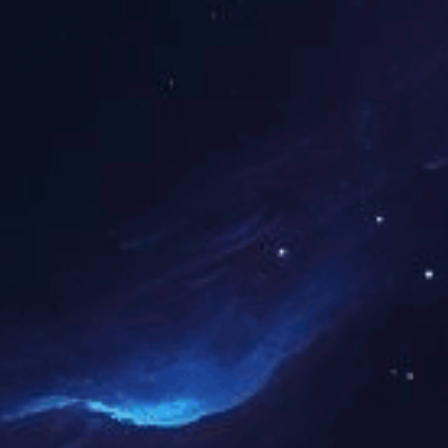
/
荣誉资质
/
企业专利
/
专利
专利
工程描述
参数
扫二维码用手机看
未找到相应参数组，请于后台属性模板中添加
上一个
专利
下一个
专利
CONTACT INFORMATION