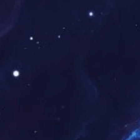
房建工程业绩