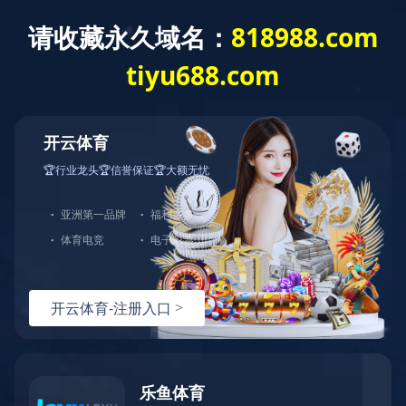
开云体育
开云体育-开云(中国)一站式服务官方网站
公司简介
荣誉资质

荣誉资质
企业资质
企业专利
企业荣誉
企业业绩
