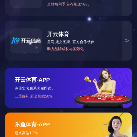
公司简介
荣誉资质

企业资质
企业专利
企业荣誉
企业业绩

市政工程业绩
公路工程业绩
电力工程业绩
水利工程业
绩
房建工程业绩
业绩展示
开云体育

开云体育
业内动态
联系我们

联系方式
客户留言

市政工程
公路工程
房建工程