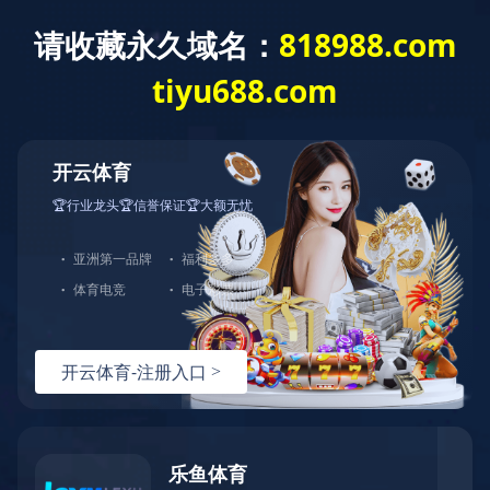
开云体育
开云体育-开云(中国)一站式服务官方网站
公司简介
荣誉资质

荣誉资质
企业资质
企业专利
企业荣誉
企业业绩
