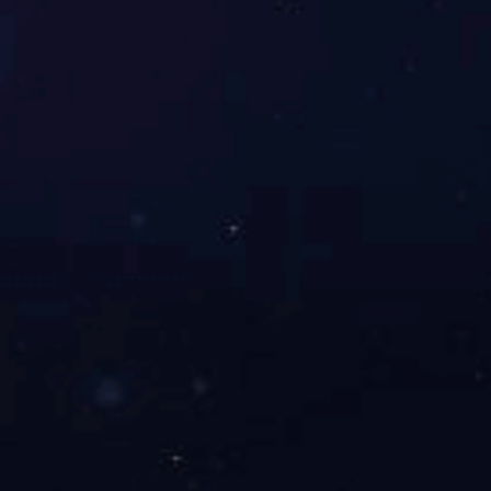
ONLINE MESSAGE
联系方式
留言应用名称：
客户留言
描述：
*
留言内容：
姓名：
性别：
男
女
手机：
电话：
传真：
邮箱：