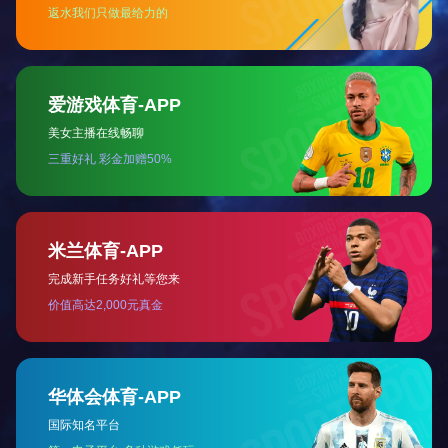
当前位置：
开云体育-开云(中国)一站式服务官方网站
/
荣誉资质
/
企业专利
/
专利
专利
工程描述
参数
扫二维码用手机看
未找到相应参数组，请于后台属性模板中添加
上一个
专利
下一个