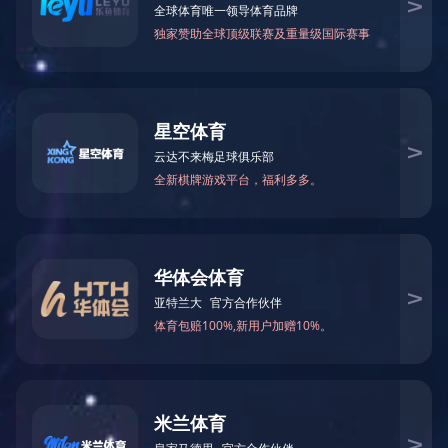
企业业绩
市政工程业绩
公路工程业绩
电力工程业绩
水利工程业绩
房建工程业绩
业绩展示
开云体育

开云体育
开云体育
业内动态
联系我们

联系我们