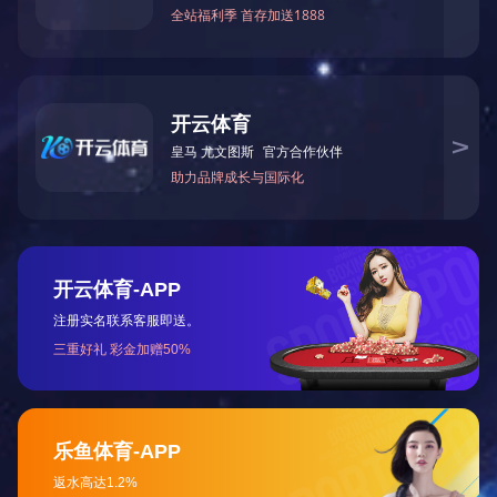
公司简介
荣誉资质

企业资质
企业专利
企业荣誉
企业业绩

市政工程业绩
公路工程业绩
电力工程业绩
水利工程业
绩
房建工程业绩
业绩展示
开云体育

开云体育
业内动态
联系我们

联系方式
客户留言

市政工程
公路工程
房建工程