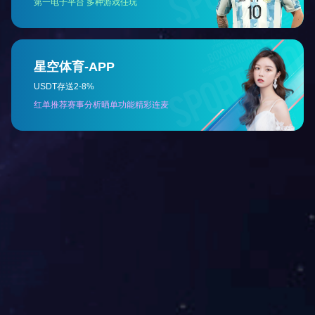
地质灾害防治单位资质证书
CONTACT INFORMATION
联系方式
福建省龙岩市新罗区东肖镇龙腾南路14号珠江大厦7层701室
0597-2336139
382955834@qq.com
WEBSITE QR CODE
网站二维码
扫一扫进入网站
微信公众号
扫一扫关注微信公众号