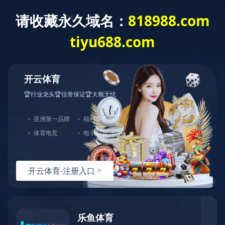
开云体育
开云体育-开云(中国)一站式服务官方网站
公司简介
荣誉资质

荣誉资质
企业资质
企业专利
企业荣誉
企业业绩
