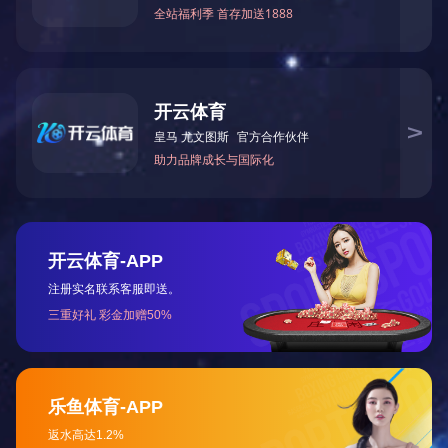
公司简介
荣誉资质

企业资质
企业专利
企业荣誉
企业业绩

市政工程业绩
公路工程业绩
电力工程业绩
水利工程业
绩
房建工程业绩
业绩展示
开云体育

开云体育
业内动态
联系我们

联系方式
客户留言

市政工程
公路工程
房建工程