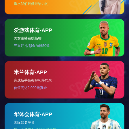
当前位置：
开云体育-开云(中国)一站式服务官方网站
/
荣誉资质
/
企业资质
/
承装电力设施许可证
承装电力设施许可证
工程描述
参数
扫二维码用手机看
未找到相应参数组，请于后台属性模板中添加
上一个
安全生产许可证-2
下一个