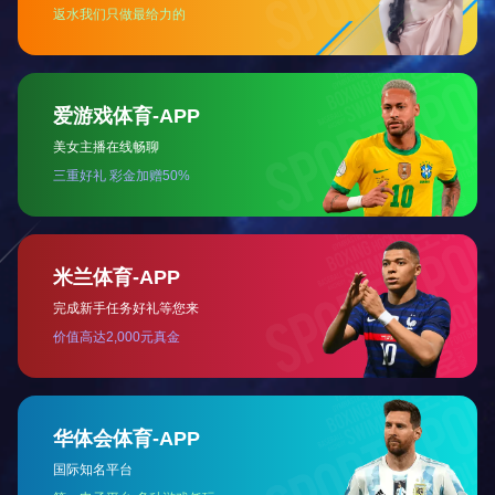
当前位置：
开云体育-开云(中国)一站式服务官方网站
/
荣誉资质
/
企业资质
/
安全生产许可证
安全生产许可证
工程描述
参数
扫二维码用手机看
未找到相应参数组，请于后台属性模板中添加
上一个
企业营业执照
下一个