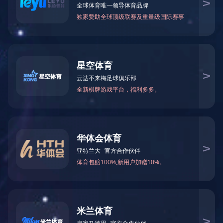
企业业绩
市政工程业绩
公路工程业绩
电力工程业绩
水利工程业绩
房建工程业绩
业绩展示
开云体育

开云体育
开云体育
业内动态
联系我们

联系我们