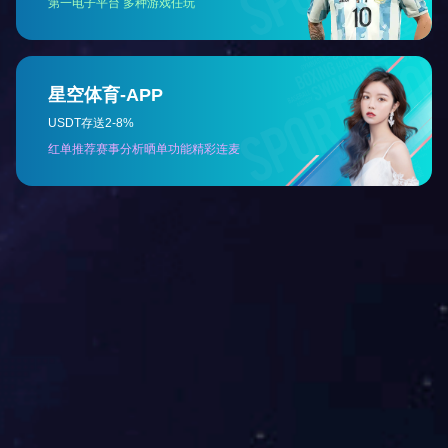
建筑业企业资质证书
CONTACT INFORMATION
联系方式
福建省龙岩市新罗区东肖镇龙腾南路14号珠江大厦7层701室
0597-2336139
382955834@qq.com
WEBSITE QR CODE
网站二维码
扫一扫进入网站
微信公众号
扫一扫关注微信公众号