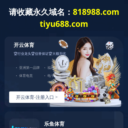
开云体育
开云体育-开云(中国)一站式服务官方网站
公司简介
荣誉资质

荣誉资质
企业资质
企业专利
企业荣誉
企业业绩
