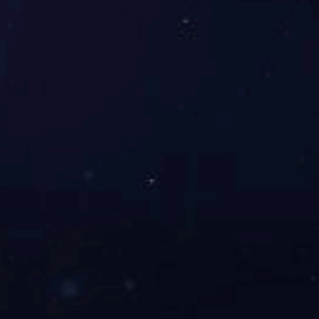
ONLINE MESSAGE
联系方式
留言应用名称：
客户留言
描述：
*
留言内容：
姓名：
性别：
男
女
手机：
电话：