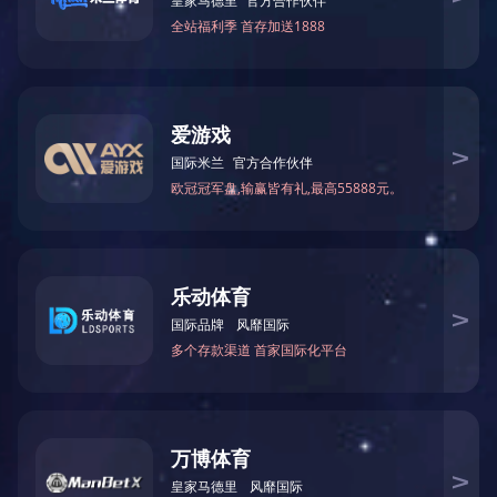
联系方式
客户留言
开云体育-开云(中国)一站式服务官方网站
公司简介
荣誉资质
企业资质
企业专利
企业荣誉
企业业绩
市政工程业绩
公路工程业绩
电力工程业绩
水利工程业
绩
房建工程业绩
业绩展示
开云体育
开云体育
业内动态
联系我们
联系方式
客户留言

开云体育-开云(中国)一站式服务官方网站