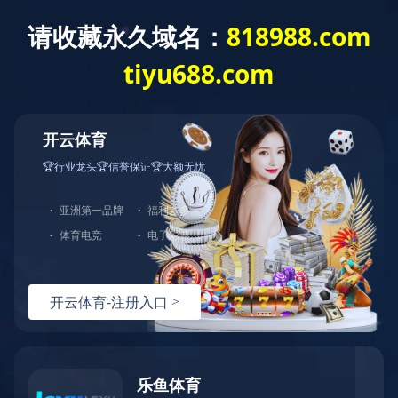
开云体育
开云体育-开云(中国)一站式服务官方网站
公司简介
荣誉资质

荣誉资质
企业资质
企业专利
企业荣誉
企业业绩
