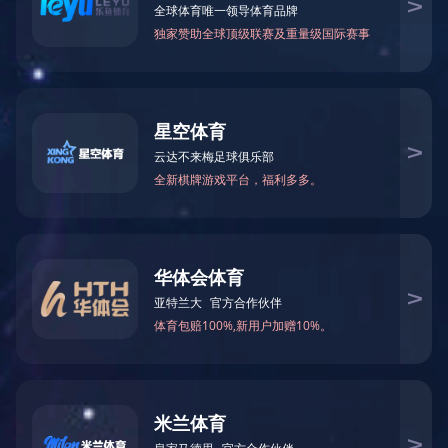
企业业绩
市政工程业绩
公路工程业绩
电力工程业绩
水利工程业绩
房建工程业绩
业绩展示
开云体育

开云体育
开云体育
业内动态
联系我们

联系我们