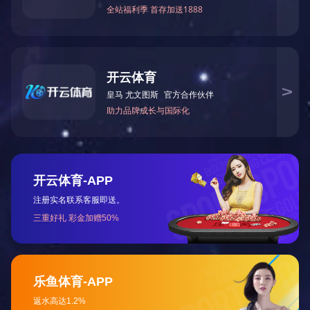
公司简介
荣誉资质

企业资质
企业专利
企业荣誉
企业业绩

市政工程业绩
公路工程业绩
电力工程业绩
水利工程业
绩
房建工程业绩
业绩展示
开云体育

开云体育
业内动态
联系我们

联系方式
客户留言

市政工程
公路工程
房建工程