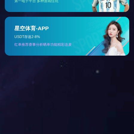
未找到相应参数组，请于后台属性模板中添加
上一个
鑫竹海材料库工程
下一个
永定县寨下保障性住房10#、11#、12#、17#楼及2号、3号地下
室工程
CONTACT INFORMATION
联系方式
福建省龙岩市新罗区东肖镇龙腾南路14号珠江大厦7层701室
0597-2336139
382955834@qq.com
WEBSITE QR CODE
网站二维码
扫一扫进入网站