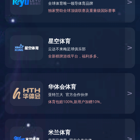
企业业绩
市政工程业绩
公路工程业绩
电力工程业绩
水利工程业绩
房建工程业绩
业绩展示
开云体育

开云体育
开云体育
业内动态
联系我们

联系我们