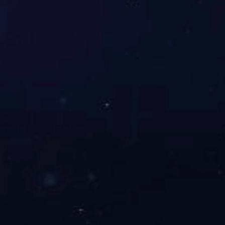
ONLINE MESSAGE
联系方式
留言应用名称：
客户留言
描述：
*
留言内容：
姓名：
性别：
男
女
手机：
电话：
传真：
邮箱：