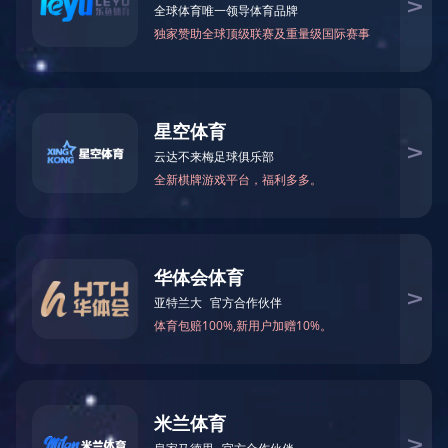
企业业绩
市政工程业绩
公路工程业绩
电力工程业绩
水利工程业绩
房建工程业绩
业绩展示
开云体育

开云体育
开云体育
业内动态
联系我们

联系我们