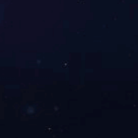
ONLINE MESSAGE
联系方式
留言应用名称：
客户留言
描述：
*
留言内容：
姓名：
性别：
男
女
手机：
电话：
传真：
邮箱：