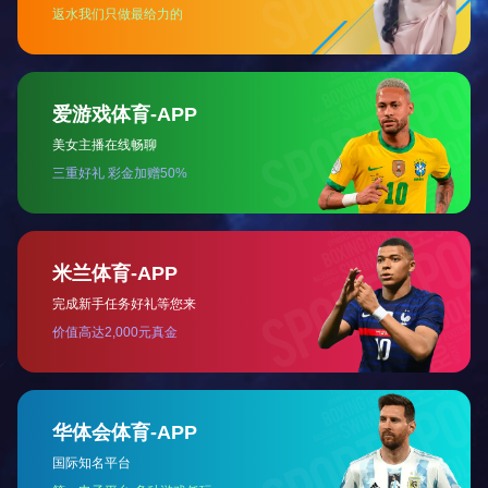
当前位置：
开云体育-开云(中国)一站式服务官方网站
/
荣誉资质
/
企业专利
/
专利
专利
工程描述
参数
扫二维码用手机看
未找到相应参数组，请于后台属性模板中添加
上一个
专利
下一个