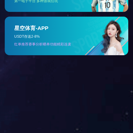
专利
CONTACT INFORMATION
联系方式
福建省龙岩市新罗区东肖镇龙腾南路14号珠江大厦7层701室
0597-2336139
382955834@qq.com
WEBSITE QR CODE
网站二维码
扫一扫进入网站
微信公众号
扫一扫关注微信公众号