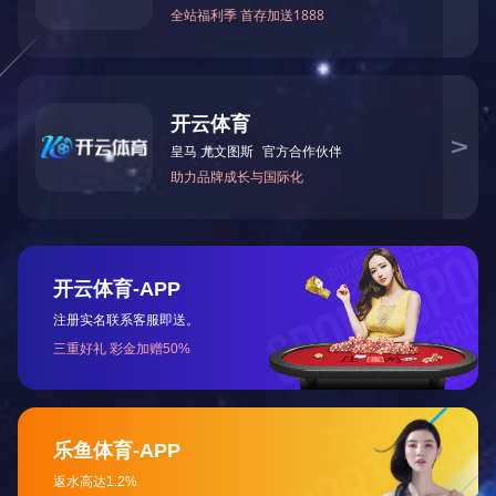
公司简介
荣誉资质

企业资质
企业专利
企业荣誉
企业业绩

市政工程业绩
公路工程业绩
电力工程业绩
水利工程业
绩
房建工程业绩
业绩展示
开云体育

开云体育
业内动态
联系我们

联系方式
客户留言

市政工程
公路工程
房建工程